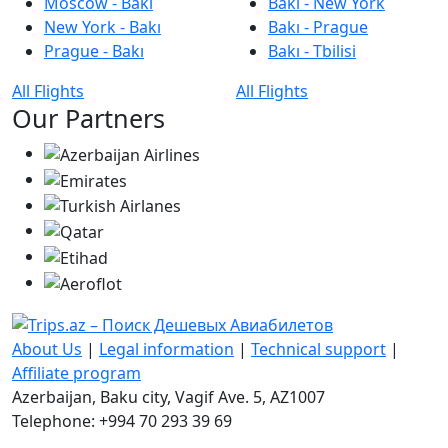
Moscow - Bakı
Bakı - New York
New York - Bakı
Bakı - Prague
Prague - Bakı
Bakı - Tbilisi
All Flights
All Flights
Our Partners
About Us
|
Legal information
|
Technical support
|
Affiliate program
Azerbaijan, Baku city, Vagif Ave. 5, AZ1007
Telephone: +994 70 293 39 69