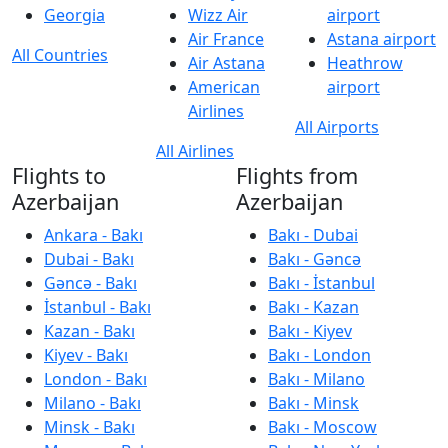
Georgia
Wizz Air
airport
Air France
Astana airport
All Countries
Air Astana
Heathrow
American
airport
Airlines
All Airports
All Airlines
Flights to
Flights from
Azerbaijan
Azerbaijan
Ankara - Bakı
Bakı - Dubai
Dubai - Bakı
Bakı - Gəncə
Gəncə - Bakı
Bakı - İstanbul
İstanbul - Bakı
Bakı - Kazan
Kazan - Bakı
Bakı - Kiyev
Kiyev - Bakı
Bakı - London
London - Bakı
Bakı - Milano
Milano - Bakı
Bakı - Minsk
Minsk - Bakı
Bakı - Moscow