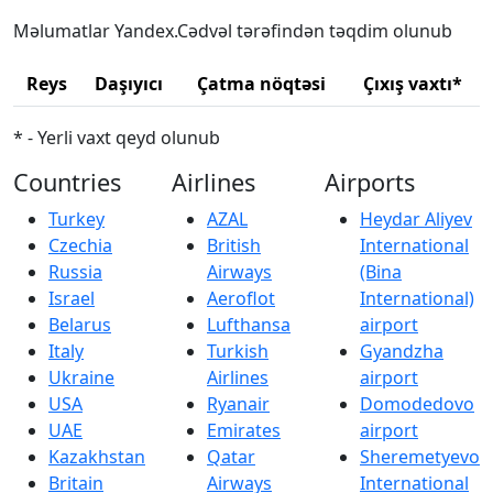
Məlumatlar Yandex.Cədvəl tərəfindən təqdim olunub
Reys
Daşıyıcı
Çatma nöqtəsi
Çıxış vaxtı*
* - Yerli vaxt qeyd olunub
Countries
Airlines
Airports
Turkey
AZAL
Heydar Aliyev
Czechia
British
International
Russia
Airways
(Bina
Israel
Aeroflot
International)
Belarus
Lufthansa
airport
Italy
Turkish
Gyandzha
Ukraine
Airlines
airport
USA
Ryanair
Domodedovo
UAE
Emirates
airport
Kazakhstan
Qatar
Sheremetyevo
Britain
Airways
International