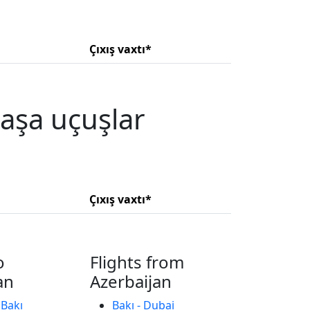
Çıxış vaxtı*
aşa uçuşlar
Çıxış vaxtı*
o
Flights from
an
Azerbaijan
 Bakı
Bakı - Dubai