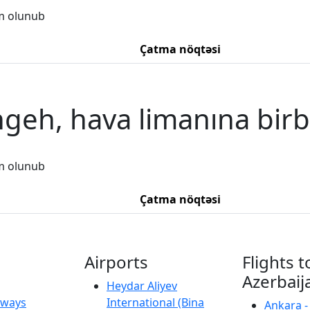
m olunub
Çatma nöqtəsi
geh, hava limanına birb
m olunub
Çatma nöqtəsi
Airports
Flights t
Azerbaij
Heydar Aliyev
irways
International (Bina
Ankara -