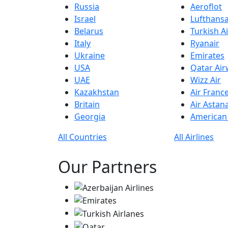
Russia
Aeroflot
Israel
Lufthans
Belarus
Turkish Ai
Italy
Ryanair
Ukraine
Emirates
USA
Qatar Ai
UAE
Wizz Air
Kazakhstan
Air Franc
Britain
Air Astan
Georgia
American 
All Countries
All Airlines
Our Partners