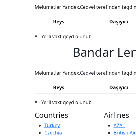
Məlumatlar Yandex.Cədvəl tərəfindən təqdi
Reys
Daşıyıcı
* - Yerli vaxt qeyd olunub
Bandar Len
Məlumatlar Yandex.Cədvəl tərəfindən təqdi
Reys
Daşıyıcı
* - Yerli vaxt qeyd olunub
Countries
Airlines
Turkey
AZAL
Czechia
British A