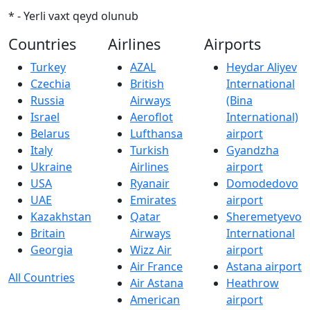
* - Yerli vaxt qeyd olunub
Countries
Airlines
Airports
Turkey
AZAL
Heydar Aliyev
Czechia
British
International
Russia
Airways
(Bina
Israel
Aeroflot
International)
Belarus
Lufthansa
airport
Italy
Turkish
Gyandzha
Ukraine
Airlines
airport
USA
Ryanair
Domodedovo
UAE
Emirates
airport
Kazakhstan
Qatar
Sheremetyevo
Britain
Airways
International
Georgia
Wizz Air
airport
Air France
Astana airport
All Countries
Air Astana
Heathrow
American
airport