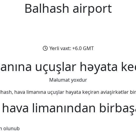
Balhash airport
Yerli vaxt: +6.0 GMT
anına uçuşlar həyata keç
Məlumat yoxdur
lhash, hava limanına uçuşlar həyata keçirən aviaşirkətlər birl
 hava limanından birbaş
m olunub