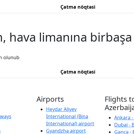
Çatma nöqtəsi
, hava limanına birbaşa
m olunub
Çatma nöqtəsi
Airports
Flights t
Azerbaij
Heydar Aliyev
irways
International (Bina
Ankara -
International) airport
Dubai - 
a
Gyandzha airport
Gəncə - 