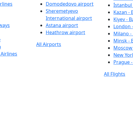
rlines
Domodedovo airport
İstanbul 
Sheremetyevo
Kazan - 
International airport
Kiyev - B
rways
Astana airport
London -
Heathrow airport
Milano -
e
Minsk - 
All Airports
a
Moscow 
Airlines
New York
Prague -
All Flights