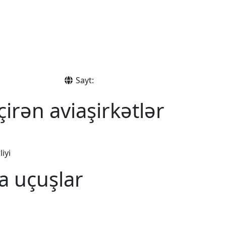
Sayt:
irən aviaşirkətlər
iyi
a uçuşlar