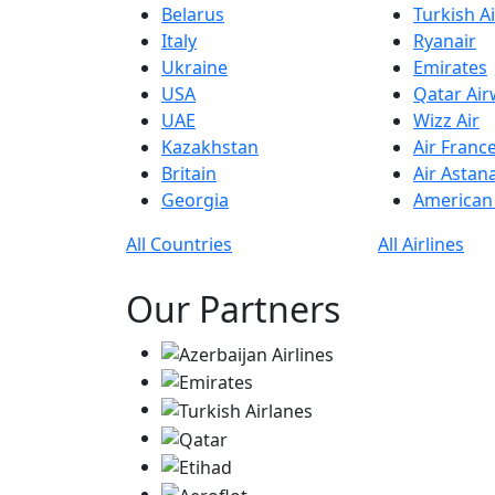
Belarus
Turkish Ai
Italy
Ryanair
Ukraine
Emirates
USA
Qatar Ai
UAE
Wizz Air
Kazakhstan
Air Franc
Britain
Air Astan
Georgia
American 
All Countries
All Airlines
Our Partners