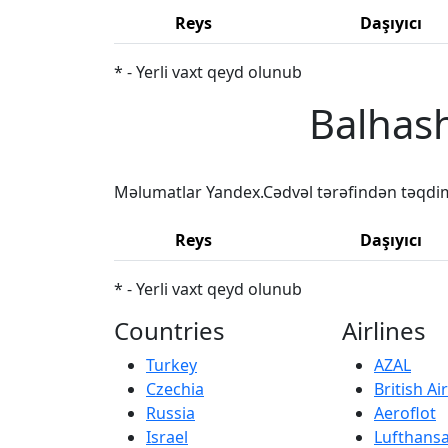
Reys
Daşıyıcı
* - Yerli vaxt qeyd olunub
Balhash
Məlumatlar Yandex.Cədvəl tərəfindən təqdi
Reys
Daşıyıcı
* - Yerli vaxt qeyd olunub
Countries
Airlines
Turkey
AZAL
Czechia
British A
Russia
Aeroflot
Israel
Lufthans