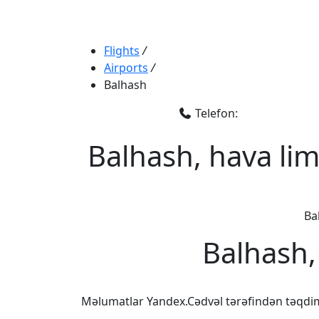
Flights
/
Airports
/
Balhash
Telefon:
Balhash, hava lim
Ba
Balhash,
Məlumatlar Yandex.Cədvəl tərəfindən təqdi