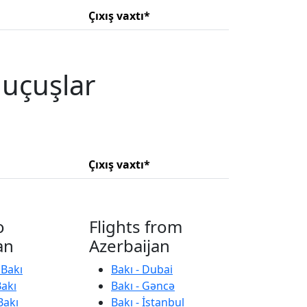
Çıxış vaxtı*
 uçuşlar
Çıxış vaxtı*
o
Flights from
an
Azerbaijan
 Bakı
Bakı - Dubai
Bakı
Bakı - Gəncə
Bakı
Bakı - İstanbul