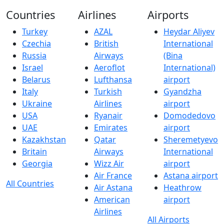
Countries
Airlines
Airports
Turkey
AZAL
Heydar Aliyev
Czechia
British
International
Russia
Airways
(Bina
Israel
Aeroflot
International)
Belarus
Lufthansa
airport
Italy
Turkish
Gyandzha
Ukraine
Airlines
airport
USA
Ryanair
Domodedovo
UAE
Emirates
airport
Kazakhstan
Qatar
Sheremetyevo
Britain
Airways
International
Georgia
Wizz Air
airport
Air France
Astana airport
All Countries
Air Astana
Heathrow
American
airport
Airlines
All Airports