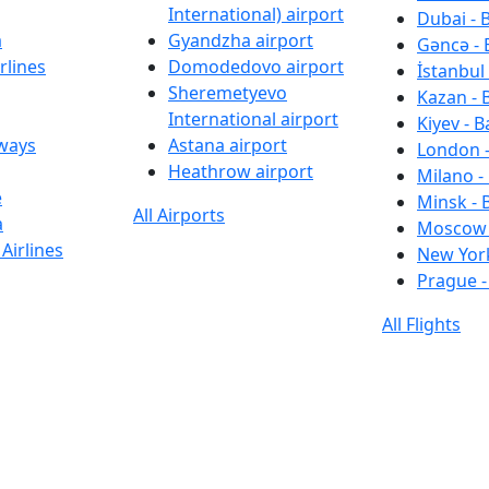
International) airport
Dubai - 
a
Gyandzha airport
Gəncə - 
rlines
Domodedovo airport
İstanbul 
Sheremetyevo
Kazan - 
International airport
Kiyev - B
rways
Astana airport
London -
Heathrow airport
Milano -
e
Minsk - 
All Airports
a
Moscow 
Airlines
New York
Prague -
All Flights