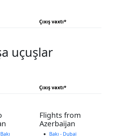
Çıxış vaxtı*
a uçuşlar
Çıxış vaxtı*
o
Flights from
an
Azerbaijan
 Bakı
Bakı - Dubai