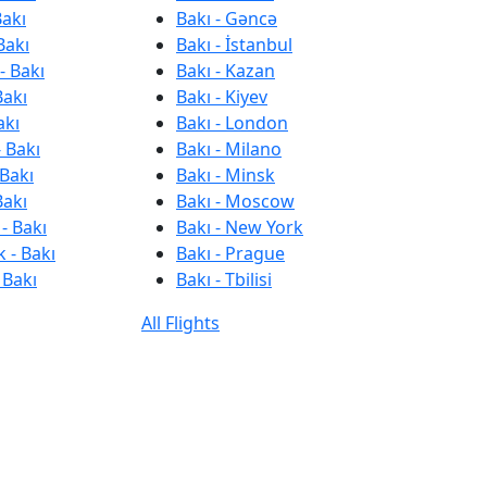
Bakı
Bakı - Gəncə
Bakı
Bakı - İstanbul
- Bakı
Bakı - Kazan
Bakı
Bakı - Kiyev
akı
Bakı - London
 Bakı
Bakı - Milano
 Bakı
Bakı - Minsk
Bakı
Bakı - Moscow
- Bakı
Bakı - New York
 - Bakı
Bakı - Prague
 Bakı
Bakı - Tbilisi
All Flights