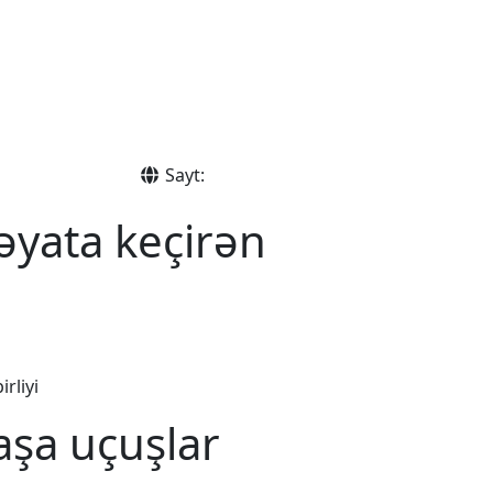
Sayt:
əyata keçirən
rliyi
aşa uçuşlar