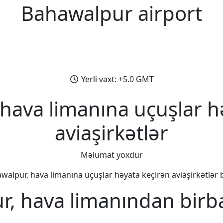
Bahawalpur airport
Yerli vaxt: +5.0 GMT
hava limanına uçuşlar h
aviaşirkətlər
Məlumat yoxdur
walpur, hava limanına uçuşlar həyata keçirən aviaşirkətlər bi
, hava limanından birb