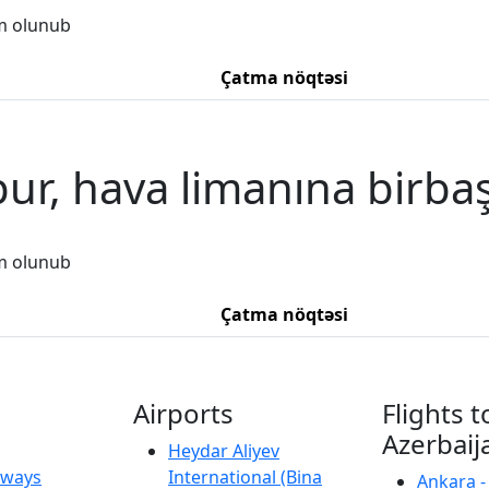
m olunub
Çatma nöqtəsi
ur, hava limanına birbaş
m olunub
Çatma nöqtəsi
Airports
Flights t
Azerbaij
Heydar Aliyev
irways
International (Bina
Ankara -