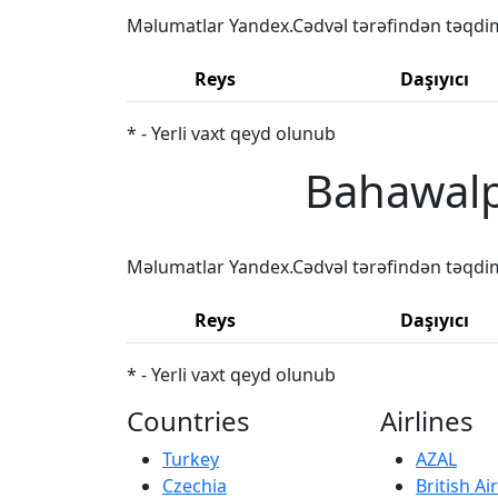
Məlumatlar Yandex.Cədvəl tərəfindən təqdi
Reys
Daşıyıcı
* - Yerli vaxt qeyd olunub
Bahawalp
Məlumatlar Yandex.Cədvəl tərəfindən təqdi
Reys
Daşıyıcı
* - Yerli vaxt qeyd olunub
Countries
Airlines
Turkey
AZAL
Czechia
British A