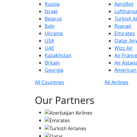
Russia
Aeroflot
Israel
Lufthans
Belarus
Turkish Ai
Italy
Ryanair
Ukraine
Emirates
USA
Qatar Ai
UAE
Wizz Air
Kazakhstan
Air Franc
Britain
Air Astan
Georgia
American 
All Countries
All Airlines
Our Partners