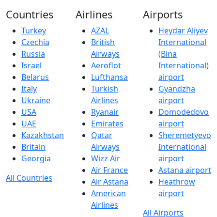
Countries
Airlines
Airports
Turkey
AZAL
Heydar Aliyev
Czechia
British
International
Russia
Airways
(Bina
Israel
Aeroflot
International)
Belarus
Lufthansa
airport
Italy
Turkish
Gyandzha
Ukraine
Airlines
airport
USA
Ryanair
Domodedovo
UAE
Emirates
airport
Kazakhstan
Qatar
Sheremetyevo
Britain
Airways
International
Georgia
Wizz Air
airport
Air France
Astana airport
All Countries
Air Astana
Heathrow
American
airport
Airlines
All Airports