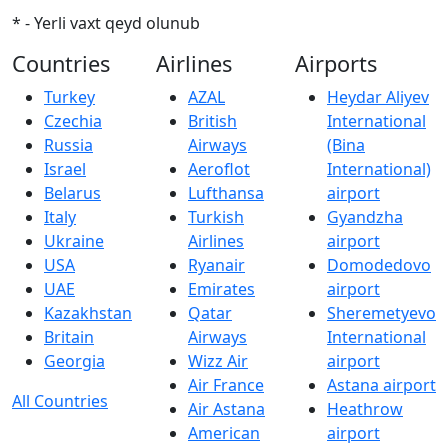
* - Yerli vaxt qeyd olunub
Countries
Airlines
Airports
Turkey
AZAL
Heydar Aliyev
Czechia
British
International
Russia
Airways
(Bina
Israel
Aeroflot
International)
Belarus
Lufthansa
airport
Italy
Turkish
Gyandzha
Ukraine
Airlines
airport
USA
Ryanair
Domodedovo
UAE
Emirates
airport
Kazakhstan
Qatar
Sheremetyevo
Britain
Airways
International
Georgia
Wizz Air
airport
Air France
Astana airport
All Countries
Air Astana
Heathrow
American
airport