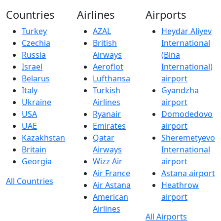
Countries
Airlines
Airports
Turkey
AZAL
Heydar Aliyev
Czechia
British
International
Russia
Airways
(Bina
Israel
Aeroflot
International)
Belarus
Lufthansa
airport
Italy
Turkish
Gyandzha
Ukraine
Airlines
airport
USA
Ryanair
Domodedovo
UAE
Emirates
airport
Kazakhstan
Qatar
Sheremetyevo
Britain
Airways
International
Georgia
Wizz Air
airport
Air France
Astana airport
All Countries
Air Astana
Heathrow
American
airport
Airlines
All Airports