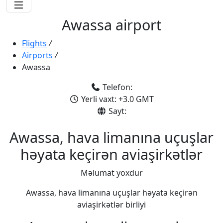
Awassa airport
Flights
/
Airports
/
Awassa
Telefon:
Yerli vaxt: +3.0 GMT
Sayt:
Awassa, hava limanına uçuşlar
həyata keçirən aviaşirkətlər
Məlumat yoxdur
Awassa, hava limanına uçuşlar həyata keçirən
aviaşirkətlər birliyi