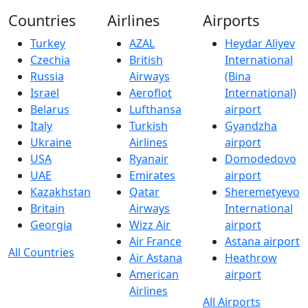
Countries
Airlines
Airports
Turkey
AZAL
Heydar Aliyev
Czechia
British
International
Russia
Airways
(Bina
Israel
Aeroflot
International)
Belarus
Lufthansa
airport
Italy
Turkish
Gyandzha
Ukraine
Airlines
airport
USA
Ryanair
Domodedovo
UAE
Emirates
airport
Kazakhstan
Qatar
Sheremetyevo
Britain
Airways
International
Georgia
Wizz Air
airport
Air France
Astana airport
All Countries
Air Astana
Heathrow
American
airport
Airlines
All Airports