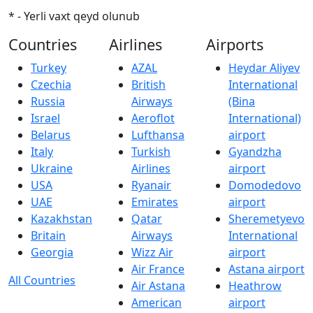
* - Yerli vaxt qeyd olunub
Countries
Airlines
Airports
Turkey
AZAL
Heydar Aliyev
Czechia
British
International
Russia
Airways
(Bina
Israel
Aeroflot
International)
Belarus
Lufthansa
airport
Italy
Turkish
Gyandzha
Ukraine
Airlines
airport
USA
Ryanair
Domodedovo
UAE
Emirates
airport
Kazakhstan
Qatar
Sheremetyevo
Britain
Airways
International
Georgia
Wizz Air
airport
Air France
Astana airport
All Countries
Air Astana
Heathrow
American
airport