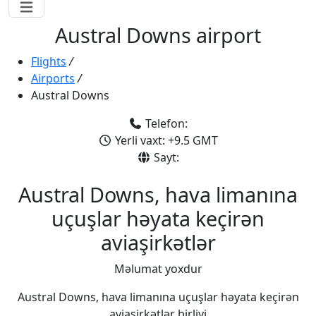
Austral Downs airport
Flights
/
Airports
/
Austral Downs
Telefon:
Yerli vaxt: +9.5 GMT
Sayt:
Austral Downs, hava limanına
uçuşlar həyata keçirən
aviaşirkətlər
Məlumat yoxdur
Austral Downs, hava limanına uçuşlar həyata keçirən
aviaşirkətlər birliyi