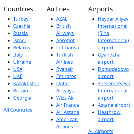
Countries
Airlines
Airports
Turkey
AZAL
Heydar Aliyev
Czechia
British
International
Russia
Airways
(Bina
Israel
Aeroflot
International)
Belarus
Lufthansa
airport
Italy
Turkish
Gyandzha
Ukraine
Airlines
airport
USA
Ryanair
Domodedovo
UAE
Emirates
airport
Kazakhstan
Qatar
Sheremetyevo
Britain
Airways
International
Georgia
Wizz Air
airport
Air France
Astana airport
All Countries
Air Astana
Heathrow
American
airport
Airlines
All Airports