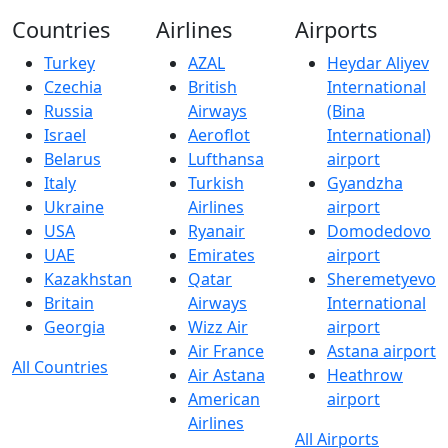
Countries
Airlines
Airports
Turkey
AZAL
Heydar Aliyev
Czechia
British
International
Russia
Airways
(Bina
Israel
Aeroflot
International)
Belarus
Lufthansa
airport
Italy
Turkish
Gyandzha
Ukraine
Airlines
airport
USA
Ryanair
Domodedovo
UAE
Emirates
airport
Kazakhstan
Qatar
Sheremetyevo
Britain
Airways
International
Georgia
Wizz Air
airport
Air France
Astana airport
All Countries
Air Astana
Heathrow
American
airport
Airlines
All Airports