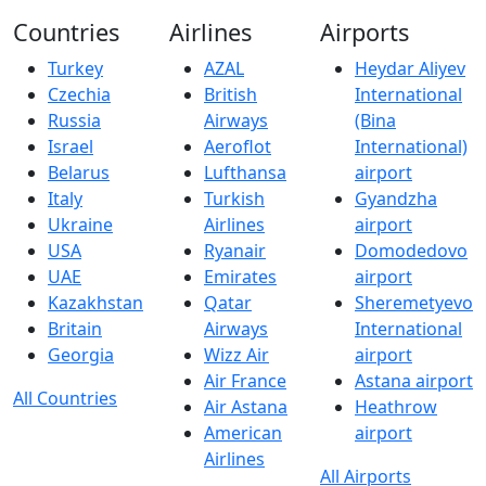
Countries
Airlines
Airports
Turkey
AZAL
Heydar Aliyev
Czechia
British
International
Russia
Airways
(Bina
Israel
Aeroflot
International)
Belarus
Lufthansa
airport
Italy
Turkish
Gyandzha
Ukraine
Airlines
airport
USA
Ryanair
Domodedovo
UAE
Emirates
airport
Kazakhstan
Qatar
Sheremetyevo
Britain
Airways
International
Georgia
Wizz Air
airport
Air France
Astana airport
All Countries
Air Astana
Heathrow
American
airport
Airlines
All Airports