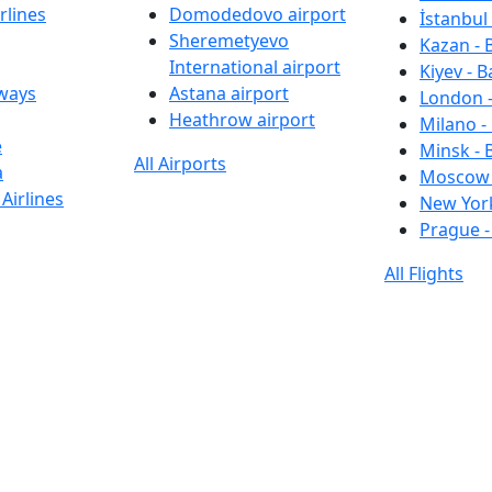
rlines
Domodedovo airport
İstanbul 
Sheremetyevo
Kazan - 
International airport
Kiyev - B
rways
Astana airport
London -
Heathrow airport
Milano -
e
Minsk - 
All Airports
a
Moscow 
Airlines
New York
Prague -
All Flights