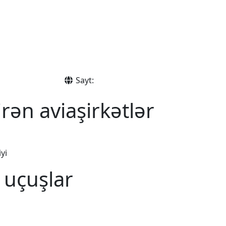
Sayt:
rən aviaşirkətlər
yi
 uçuşlar