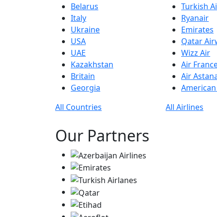
Belarus
Turkish Ai
Italy
Ryanair
Ukraine
Emirates
USA
Qatar Ai
UAE
Wizz Air
Kazakhstan
Air Franc
Britain
Air Astan
Georgia
American 
All Countries
All Airlines
Our Partners