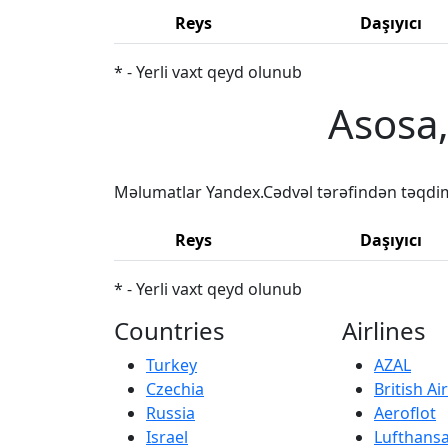
Reys
Daşıyıcı
* - Yerli vaxt qeyd olunub
Asosa,
Məlumatlar Yandex.Cədvəl tərəfindən təqdi
Reys
Daşıyıcı
* - Yerli vaxt qeyd olunub
Countries
Airlines
Turkey
AZAL
Czechia
British A
Russia
Aeroflot
Israel
Lufthans