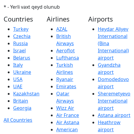
* - Yerli vaxt qeyd olunub
Countries
Airlines
Airports
Turkey
AZAL
Heydar Aliyev
Czechia
British
International
Russia
Airways
(Bina
Israel
Aeroflot
International)
Belarus
Lufthansa
airport
Italy
Turkish
Gyandzha
Ukraine
Airlines
airport
USA
Ryanair
Domodedovo
UAE
Emirates
airport
Kazakhstan
Qatar
Sheremetyevo
Britain
Airways
International
Georgia
Wizz Air
airport
Air France
Astana airport
All Countries
Air Astana
Heathrow
American
airport