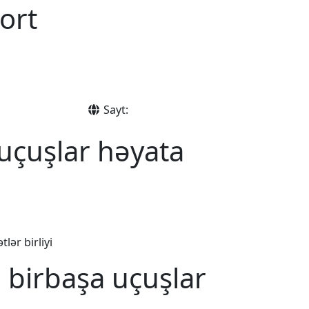
ort
Sayt:
uçuşlar həyata
lər birliyi
 birbaşa uçuşlar