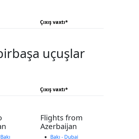
Çıxış vaxtı*
birbaşa uçuşlar
Çıxış vaxtı*
o
Flights from
an
Azerbaijan
 Bakı
Bakı - Dubai