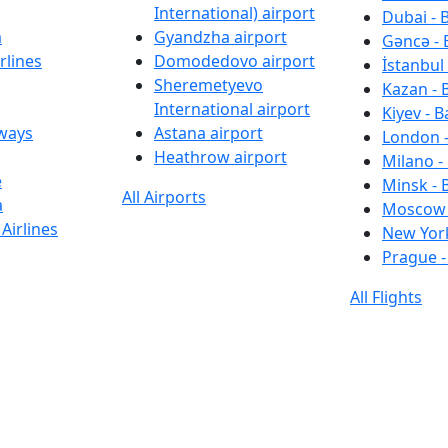
International) airport
Dubai - 
a
Gyandzha airport
Gəncə - 
rlines
Domodedovo airport
İstanbul 
Sheremetyevo
Kazan - 
International airport
Kiyev - B
rways
Astana airport
London -
Heathrow airport
Milano -
e
Minsk - 
All Airports
a
Moscow 
Airlines
New York
Prague -
All Flights