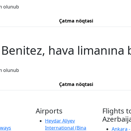
m olunub
Çatma nöqtəsi
Benitez, hava limanına 
m olunub
Çatma nöqtəsi
Airports
Flights t
Azerbaij
Heydar Aliyev
irways
International (Bina
Ankara -