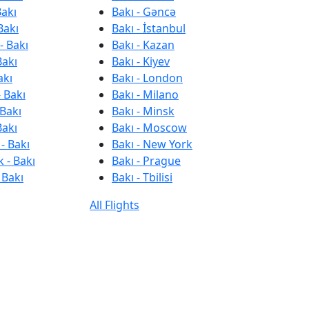
Bakı
Bakı - Gəncə
Bakı
Bakı - İstanbul
- Bakı
Bakı - Kazan
Bakı
Bakı - Kiyev
akı
Bakı - London
 Bakı
Bakı - Milano
 Bakı
Bakı - Minsk
Bakı
Bakı - Moscow
- Bakı
Bakı - New York
 - Bakı
Bakı - Prague
 Bakı
Bakı - Tbilisi
All Flights