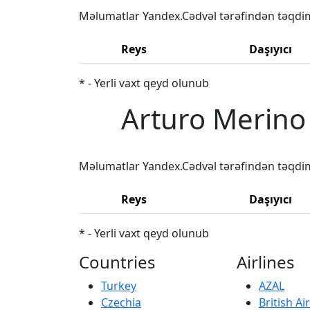
Məlumatlar Yandex.Cədvəl tərəfindən təqdi
Reys
Daşıyıcı
* - Yerli vaxt qeyd olunub
Arturo Merino 
Məlumatlar Yandex.Cədvəl tərəfindən təqdi
Reys
Daşıyıcı
* - Yerli vaxt qeyd olunub
Countries
Airlines
Turkey
AZAL
Czechia
British A