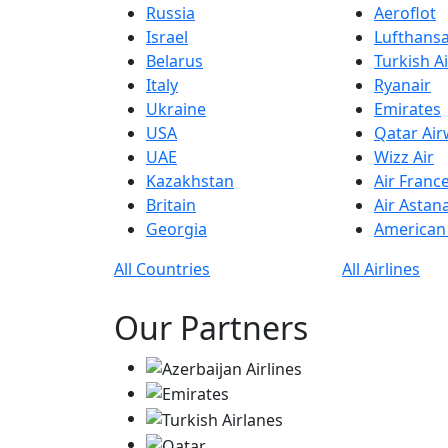
Russia
Aeroflot
Israel
Lufthans
Belarus
Turkish Ai
Italy
Ryanair
Ukraine
Emirates
USA
Qatar Ai
UAE
Wizz Air
Kazakhstan
Air Franc
Britain
Air Astan
Georgia
American 
All Countries
All Airlines
Our Partners