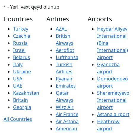
* - Yerli vaxt qeyd olunub
Countries
Airlines
Airports
Turkey
AZAL
Heydar Aliyev
Czechia
British
International
Russia
Airways
(Bina
Israel
Aeroflot
International)
Belarus
Lufthansa
airport
Italy
Turkish
Gyandzha
Ukraine
Airlines
airport
USA
Ryanair
Domodedovo
UAE
Emirates
airport
Kazakhstan
Qatar
Sheremetyevo
Britain
Airways
International
Georgia
Wizz Air
airport
Air France
Astana airport
All Countries
Air Astana
Heathrow
American
airport