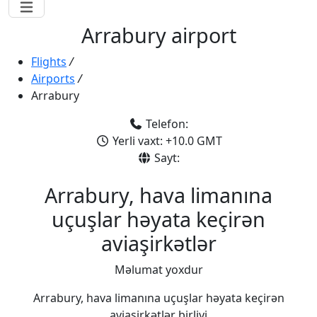
Arrabury airport
Flights
/
Airports
/
Arrabury
Telefon:
Yerli vaxt: +10.0 GMT
Sayt:
Arrabury, hava limanına
uçuşlar həyata keçirən
aviaşirkətlər
Məlumat yoxdur
Arrabury, hava limanına uçuşlar həyata keçirən
aviaşirkətlər birliyi