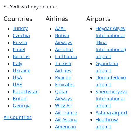
* - Yerli vaxt qeyd olunub
Countries
Airlines
Airports
Turkey
AZAL
Heydar Aliyev
Czechia
British
International
Russia
Airways
(Bina
Israel
Aeroflot
International)
Belarus
Lufthansa
airport
Italy
Turkish
Gyandzha
Ukraine
Airlines
airport
USA
Ryanair
Domodedovo
UAE
Emirates
airport
Kazakhstan
Qatar
Sheremetyevo
Britain
Airways
International
Georgia
Wizz Air
airport
Air France
Astana airport
All Countries
Air Astana
Heathrow
American
airport