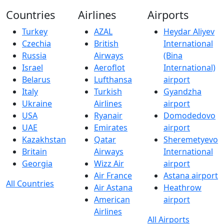
Countries
Airlines
Airports
Turkey
AZAL
Heydar Aliyev
Czechia
British
International
Russia
Airways
(Bina
Israel
Aeroflot
International)
Belarus
Lufthansa
airport
Italy
Turkish
Gyandzha
Ukraine
Airlines
airport
USA
Ryanair
Domodedovo
UAE
Emirates
airport
Kazakhstan
Qatar
Sheremetyevo
Britain
Airways
International
Georgia
Wizz Air
airport
Air France
Astana airport
All Countries
Air Astana
Heathrow
American
airport
Airlines
All Airports