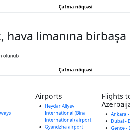
Çatma nöqtəsi
, hava limanına birbaşa
m olunub
Çatma nöqtəsi
Airports
Flights t
Azerbaij
Heydar Aliyev
irways
International (Bina
Ankara -
International) airport
Dubai - 
a
Gyandzha airport
Gəncə - 