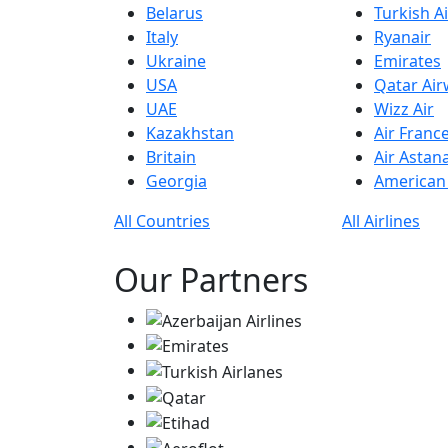
Belarus
Turkish Ai
Italy
Ryanair
Ukraine
Emirates
USA
Qatar Ai
UAE
Wizz Air
Kazakhstan
Air Franc
Britain
Air Astan
Georgia
American 
All Countries
All Airlines
Our Partners