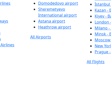
rlines
Domodedovo airport
İstanbul 
Sheremetyevo
Kazan - 
International airport
Kiyev - B
rways
Astana airport
London -
Heathrow airport
Milano -
e
Minsk - 
All Airports
a
Moscow 
Airlines
New York
Prague -
All Flights