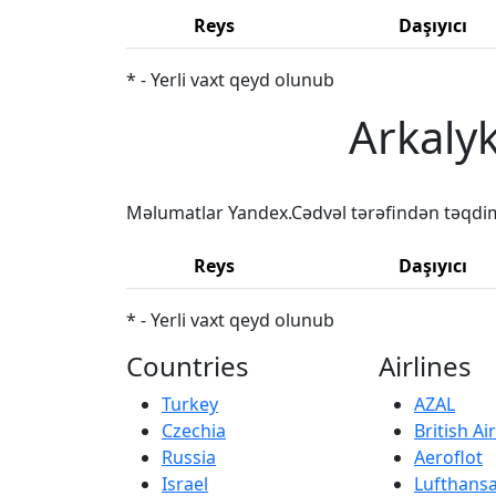
Reys
Daşıyıcı
* - Yerli vaxt qeyd olunub
Arkalyk
Məlumatlar Yandex.Cədvəl tərəfindən təqdi
Reys
Daşıyıcı
* - Yerli vaxt qeyd olunub
Countries
Airlines
Turkey
AZAL
Czechia
British A
Russia
Aeroflot
Israel
Lufthans