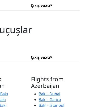
Çıxış vaxtı*
 uçuşlar
Çıxış vaxtı*
o
Flights from
an
Azerbaijan
 Bakı
Bakı - Dubai
Bakı
Bakı - Gəncə
Bakı
Bakı - İstanbul