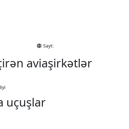
Sayt:
irən aviaşirkətlər
iyi
a uçuşlar