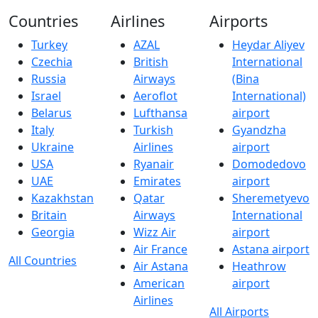
Countries
Airlines
Airports
Turkey
AZAL
Heydar Aliyev
Czechia
British
International
Russia
Airways
(Bina
Israel
Aeroflot
International)
Belarus
Lufthansa
airport
Italy
Turkish
Gyandzha
Ukraine
Airlines
airport
USA
Ryanair
Domodedovo
UAE
Emirates
airport
Kazakhstan
Qatar
Sheremetyevo
Britain
Airways
International
Georgia
Wizz Air
airport
Air France
Astana airport
All Countries
Air Astana
Heathrow
American
airport
Airlines
All Airports