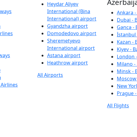
Azerbaij
Heydar Aliyev
irways
International (Bina
Ankara -
International) airport
Dubai - 
a
Gyandzha airport
Gəncə - 
rlines
Domodedovo airport
İstanbul 
Sheremetyevo
Kazan - 
International airport
Kiyev - B
rways
Astana airport
London -
Heathrow airport
Milano -
e
Minsk - 
All Airports
a
Moscow 
Airlines
New York
Prague -
All Flights