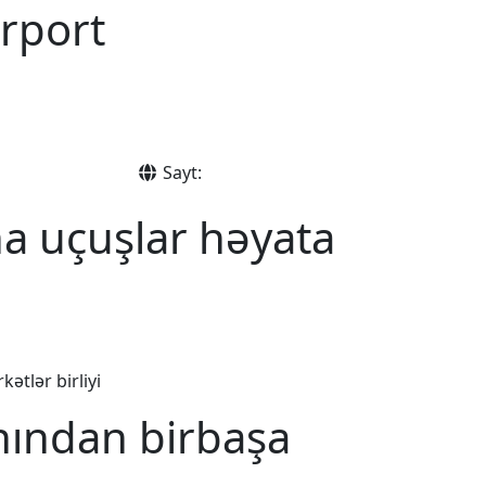
rport
Sayt:
a uçuşlar həyata
ətlər birliyi
nından birbaşa