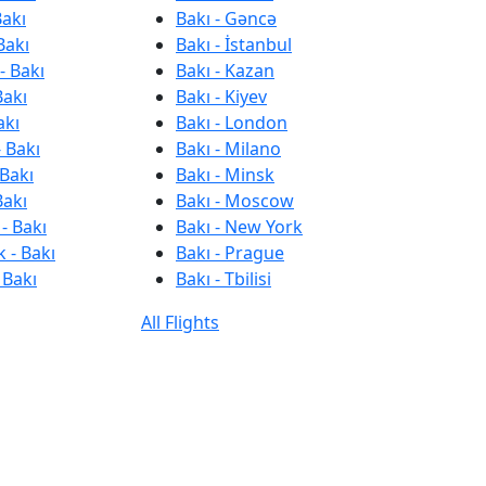
Bakı
Bakı - Gəncə
Bakı
Bakı - İstanbul
- Bakı
Bakı - Kazan
Bakı
Bakı - Kiyev
akı
Bakı - London
 Bakı
Bakı - Milano
 Bakı
Bakı - Minsk
Bakı
Bakı - Moscow
- Bakı
Bakı - New York
 - Bakı
Bakı - Prague
 Bakı
Bakı - Tbilisi
All Flights