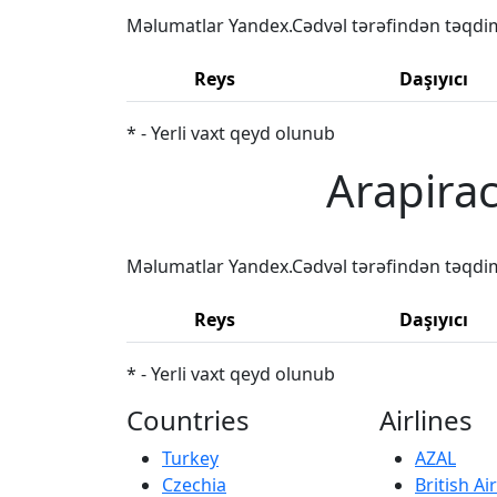
Məlumatlar Yandex.Cədvəl tərəfindən təqdi
Reys
Daşıyıcı
* - Yerli vaxt qeyd olunub
Arapirac
Məlumatlar Yandex.Cədvəl tərəfindən təqdi
Reys
Daşıyıcı
* - Yerli vaxt qeyd olunub
Countries
Airlines
Turkey
AZAL
Czechia
British A