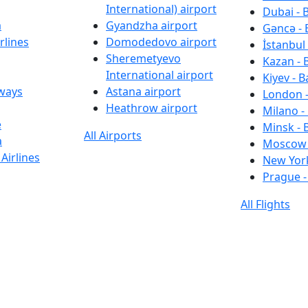
International) airport
Dubai - 
a
Gyandzha airport
Gəncə - 
rlines
Domodedovo airport
İstanbul 
Sheremetyevo
Kazan - 
International airport
Kiyev - B
rways
Astana airport
London -
Heathrow airport
Milano -
e
Minsk - 
All Airports
a
Moscow 
Airlines
New York
Prague -
All Flights