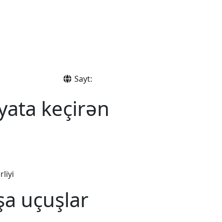
Sayt:
yata keçirən
liyi
şa uçuşlar