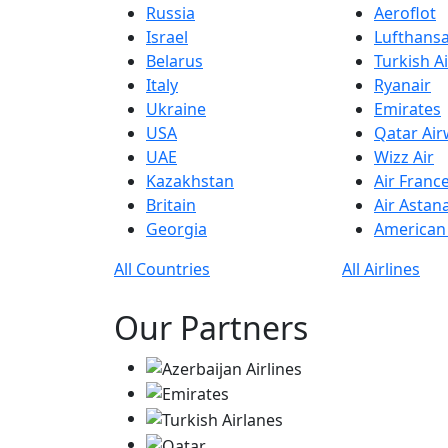
Russia
Aeroflot
Israel
Lufthans
Belarus
Turkish Ai
Italy
Ryanair
Ukraine
Emirates
USA
Qatar Ai
UAE
Wizz Air
Kazakhstan
Air Franc
Britain
Air Astan
Georgia
American 
All Countries
All Airlines
Our Partners