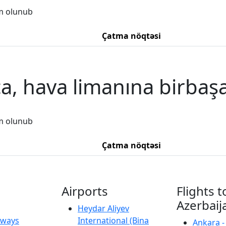
m olunub
Çatma nöqtəsi
a, hava limanına birbaş
m olunub
Çatma nöqtəsi
Airports
Flights t
Azerbaij
Heydar Aliyev
irways
International (Bina
Ankara -