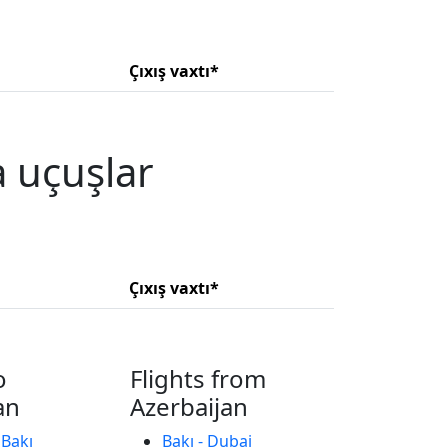
Çıxış vaxtı*
a uçuşlar
Çıxış vaxtı*
o
Flights from
an
Azerbaijan
 Bakı
Bakı - Dubai