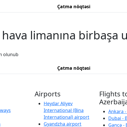
Çatma nöqtəsi
 hava limanına birbaşa 
m olunub
Çatma nöqtəsi
Airports
Flights t
Azerbaij
Heydar Aliyev
irways
International (Bina
Ankara -
International) airport
Dubai - 
a
Gyandzha airport
Gəncə - 