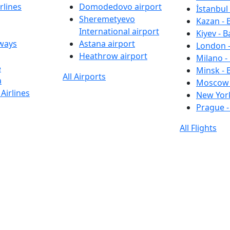
rlines
Domodedovo airport
İstanbul 
Sheremetyevo
Kazan - 
International airport
Kiyev - B
rways
Astana airport
London -
Heathrow airport
Milano -
e
Minsk - 
All Airports
a
Moscow 
Airlines
New York
Prague -
All Flights