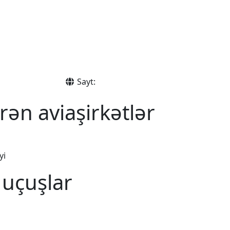
Sayt:
rən aviaşirkətlər
yi
 uçuşlar