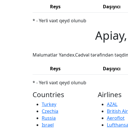
Reys
Daşıyıcı
* - Yerli vaxt qeyd olunub
Apiay,
Məlumatlar Yandex.Cədvəl tərəfindən təqdi
Reys
Daşıyıcı
* - Yerli vaxt qeyd olunub
Countries
Airlines
Turkey
AZAL
Czechia
British A
Russia
Aeroflot
Israel
Lufthans