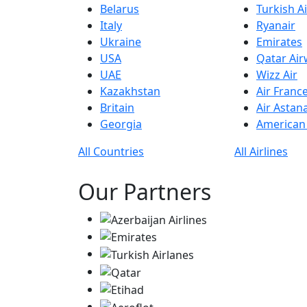
Belarus
Turkish Ai
Italy
Ryanair
Ukraine
Emirates
USA
Qatar Ai
UAE
Wizz Air
Kazakhstan
Air Franc
Britain
Air Astan
Georgia
American 
All Countries
All Airlines
Our Partners