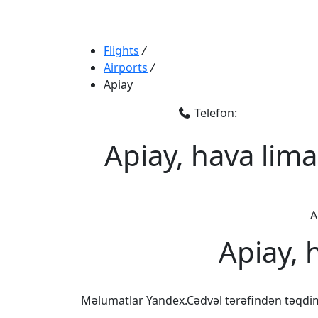
Flights
/
Airports
/
Apiay
Telefon:
Apiay, hava lima
A
Apiay, 
Məlumatlar Yandex.Cədvəl tərəfindən təqdi