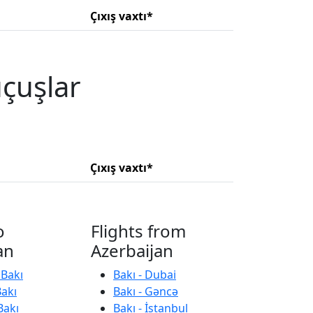
Çıxış vaxtı*
uçuşlar
Çıxış vaxtı*
o
Flights from
an
Azerbaijan
 Bakı
Bakı - Dubai
Bakı
Bakı - Gəncə
Bakı
Bakı - İstanbul