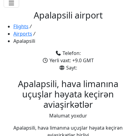
Apalapsili airport
Flights
/
Airports
/
Apalapsili
Telefon:
Yerli vaxt: +9.0 GMT
Sayt:
Apalapsili, hava limanına
uçuşlar həyata keçirən
aviaşirkətlər
Məlumat yoxdur
Apalapsili, hava limanına uçuşlar həyata keçirən
aviaşirkətlər birliyi