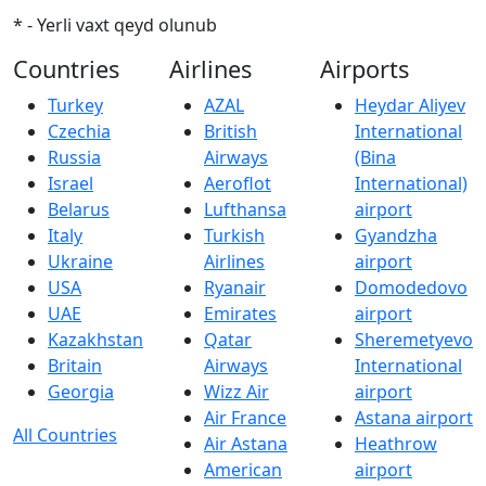
* - Yerli vaxt qeyd olunub
Countries
Airlines
Airports
Turkey
AZAL
Heydar Aliyev
Czechia
British
International
Russia
Airways
(Bina
Israel
Aeroflot
International)
Belarus
Lufthansa
airport
Italy
Turkish
Gyandzha
Ukraine
Airlines
airport
USA
Ryanair
Domodedovo
UAE
Emirates
airport
Kazakhstan
Qatar
Sheremetyevo
Britain
Airways
International
Georgia
Wizz Air
airport
Air France
Astana airport
All Countries
Air Astana
Heathrow
American
airport