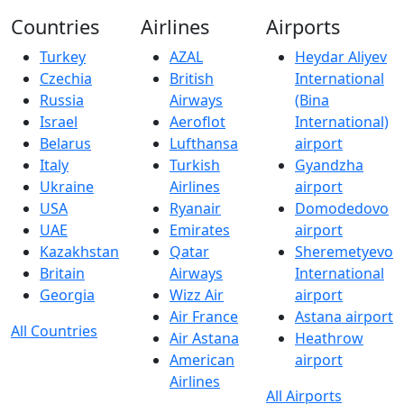
Countries
Airlines
Airports
Turkey
AZAL
Heydar Aliyev
Czechia
British
International
Russia
Airways
(Bina
Israel
Aeroflot
International)
Belarus
Lufthansa
airport
Italy
Turkish
Gyandzha
Ukraine
Airlines
airport
USA
Ryanair
Domodedovo
UAE
Emirates
airport
Kazakhstan
Qatar
Sheremetyevo
Britain
Airways
International
Georgia
Wizz Air
airport
Air France
Astana airport
All Countries
Air Astana
Heathrow
American
airport
Airlines
All Airports