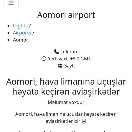
Aomori airport
Flights
/
Airports
/
Aomori
Telefon:
Yerli vaxt: +9.0 GMT
Sayt:
Aomori, hava limanına uçuşlar
həyata keçirən aviaşirkətlər
Məlumat yoxdur
Aomori, hava limanına uçuşlar həyata keçirən
aviaşirkətlər birliyi