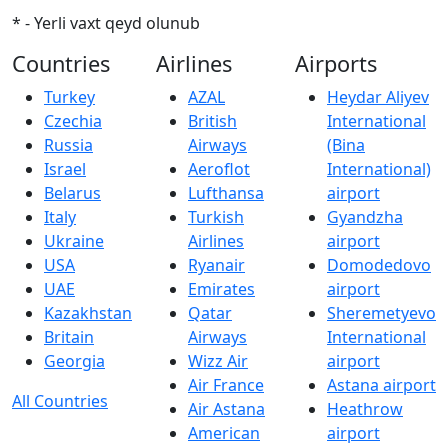
* - Yerli vaxt qeyd olunub
Countries
Airlines
Airports
Turkey
AZAL
Heydar Aliyev
Czechia
British
International
Russia
Airways
(Bina
Israel
Aeroflot
International)
Belarus
Lufthansa
airport
Italy
Turkish
Gyandzha
Ukraine
Airlines
airport
USA
Ryanair
Domodedovo
UAE
Emirates
airport
Kazakhstan
Qatar
Sheremetyevo
Britain
Airways
International
Georgia
Wizz Air
airport
Air France
Astana airport
All Countries
Air Astana
Heathrow
American
airport