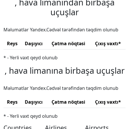
, hava limanından birbaşa
uçuşlar
Məlumatlar Yandex.Cədvəl tərəfindən təqdim olunub
Reys
Daşıyıcı
Çatma nöqtəsi
Çıxış vaxtı*
* - Yerli vaxt qeyd olunub
, hava limanına birbaşa uçuşlar
Məlumatlar Yandex.Cədvəl tərəfindən təqdim olunub
Reys
Daşıyıcı
Çatma nöqtəsi
Çıxış vaxtı*
* - Yerli vaxt qeyd olunub
Countries
Airlines
Airports