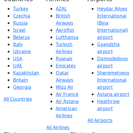
Turkey
AZAL
Heydar Aliyev
Czechia
British
International
Russia
Airways
(Bina
Israel
Aeroflot
International)
Belarus
Lufthansa
airport
Italy
Turkish
Gyandzha
Ukraine
Airlines
airport
USA
Ryanair
Domodedovo
UAE
Emirates
airport
Kazakhstan
Qatar
Sheremetyevo
Britain
Airways
International
Georgia
Wizz Air
airport
Air France
Astana airport
All Countries
Air Astana
Heathrow
American
airport
Airlines
All Airports
All Airlines