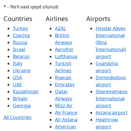
* - Yerli vaxt qeyd olunub
Countries
Airlines
Airports
Turkey
AZAL
Heydar Aliyev
Czechia
British
International
Russia
Airways
(Bina
Israel
Aeroflot
International)
Belarus
Lufthansa
airport
Italy
Turkish
Gyandzha
Ukraine
Airlines
airport
USA
Ryanair
Domodedovo
UAE
Emirates
airport
Kazakhstan
Qatar
Sheremetyevo
Britain
Airways
International
Georgia
Wizz Air
airport
Air France
Astana airport
All Countries
Air Astana
Heathrow
American
airport