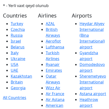
* - Yerli vaxt qeyd olunub
Countries
Airlines
Airports
Turkey
AZAL
Heydar Aliyev
Czechia
British
International
Russia
Airways
(Bina
Israel
Aeroflot
International)
Belarus
Lufthansa
airport
Italy
Turkish
Gyandzha
Ukraine
Airlines
airport
USA
Ryanair
Domodedovo
UAE
Emirates
airport
Kazakhstan
Qatar
Sheremetyevo
Britain
Airways
International
Georgia
Wizz Air
airport
Air France
Astana airport
All Countries
Air Astana
Heathrow
American
airport