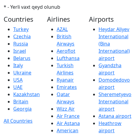
* - Yerli vaxt qeyd olunub
Countries
Airlines
Airports
Turkey
AZAL
Heydar Aliyev
Czechia
British
International
Russia
Airways
(Bina
Israel
Aeroflot
International)
Belarus
Lufthansa
airport
Italy
Turkish
Gyandzha
Ukraine
Airlines
airport
USA
Ryanair
Domodedovo
UAE
Emirates
airport
Kazakhstan
Qatar
Sheremetyevo
Britain
Airways
International
Georgia
Wizz Air
airport
Air France
Astana airport
All Countries
Air Astana
Heathrow
American
airport