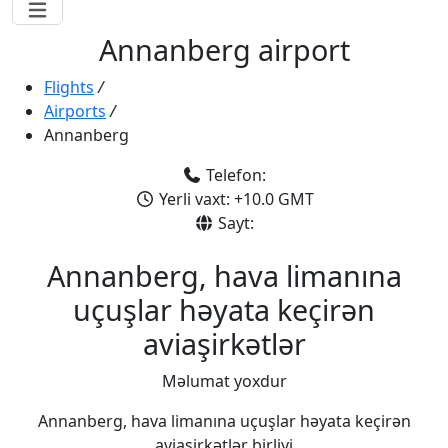
Annanberg airport
Flights
/
Airports
/
Annanberg
Telefon:
Yerli vaxt: +10.0 GMT
Sayt:
Annanberg, hava limanına
uçuşlar həyata keçirən
aviaşirkətlər
Məlumat yoxdur
Annanberg, hava limanına uçuşlar həyata keçirən
aviaşirkətlər birliyi