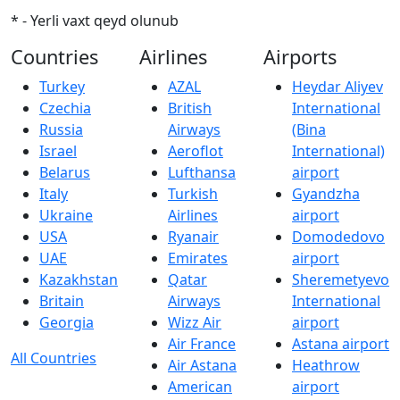
* - Yerli vaxt qeyd olunub
Countries
Airlines
Airports
Turkey
AZAL
Heydar Aliyev
Czechia
British
International
Russia
Airways
(Bina
Israel
Aeroflot
International)
Belarus
Lufthansa
airport
Italy
Turkish
Gyandzha
Ukraine
Airlines
airport
USA
Ryanair
Domodedovo
UAE
Emirates
airport
Kazakhstan
Qatar
Sheremetyevo
Britain
Airways
International
Georgia
Wizz Air
airport
Air France
Astana airport
All Countries
Air Astana
Heathrow
American
airport