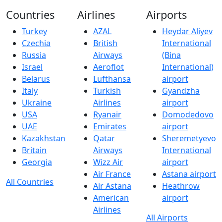
Countries
Airlines
Airports
Turkey
AZAL
Heydar Aliyev
Czechia
British
International
Russia
Airways
(Bina
Israel
Aeroflot
International)
Belarus
Lufthansa
airport
Italy
Turkish
Gyandzha
Ukraine
Airlines
airport
USA
Ryanair
Domodedovo
UAE
Emirates
airport
Kazakhstan
Qatar
Sheremetyevo
Britain
Airways
International
Georgia
Wizz Air
airport
Air France
Astana airport
All Countries
Air Astana
Heathrow
American
airport
Airlines
All Airports