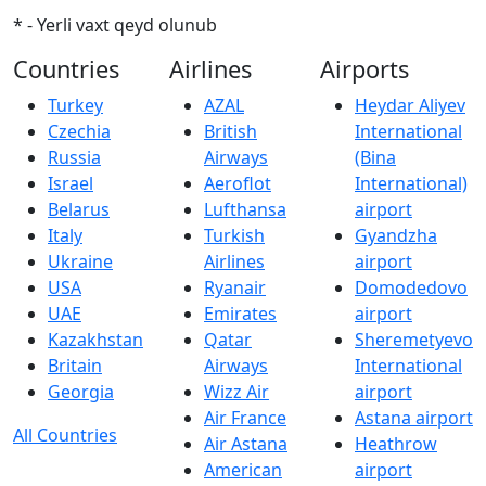
* - Yerli vaxt qeyd olunub
Countries
Airlines
Airports
Turkey
AZAL
Heydar Aliyev
Czechia
British
International
Russia
Airways
(Bina
Israel
Aeroflot
International)
Belarus
Lufthansa
airport
Italy
Turkish
Gyandzha
Ukraine
Airlines
airport
USA
Ryanair
Domodedovo
UAE
Emirates
airport
Kazakhstan
Qatar
Sheremetyevo
Britain
Airways
International
Georgia
Wizz Air
airport
Air France
Astana airport
All Countries
Air Astana
Heathrow
American
airport