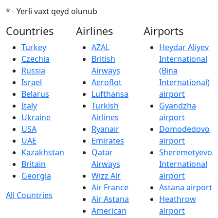
* - Yerli vaxt qeyd olunub
Countries
Airlines
Airports
Turkey
AZAL
Heydar Aliyev
Czechia
British
International
Russia
Airways
(Bina
Israel
Aeroflot
International)
Belarus
Lufthansa
airport
Italy
Turkish
Gyandzha
Ukraine
Airlines
airport
USA
Ryanair
Domodedovo
UAE
Emirates
airport
Kazakhstan
Qatar
Sheremetyevo
Britain
Airways
International
Georgia
Wizz Air
airport
Air France
Astana airport
All Countries
Air Astana
Heathrow
American
airport