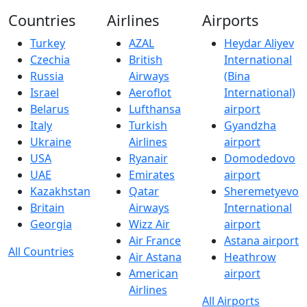
Countries
Airlines
Airports
Turkey
AZAL
Heydar Aliyev
Czechia
British
International
Russia
Airways
(Bina
Israel
Aeroflot
International)
Belarus
Lufthansa
airport
Italy
Turkish
Gyandzha
Ukraine
Airlines
airport
USA
Ryanair
Domodedovo
UAE
Emirates
airport
Kazakhstan
Qatar
Sheremetyevo
Britain
Airways
International
Georgia
Wizz Air
airport
Air France
Astana airport
All Countries
Air Astana
Heathrow
American
airport
Airlines
All Airports