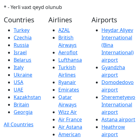
* - Yerli vaxt qeyd olunub
Countries
Airlines
Airports
Turkey
AZAL
Heydar Aliyev
Czechia
British
International
Russia
Airways
(Bina
Israel
Aeroflot
International)
Belarus
Lufthansa
airport
Italy
Turkish
Gyandzha
Ukraine
Airlines
airport
USA
Ryanair
Domodedovo
UAE
Emirates
airport
Kazakhstan
Qatar
Sheremetyevo
Britain
Airways
International
Georgia
Wizz Air
airport
Air France
Astana airport
All Countries
Air Astana
Heathrow
American
airport