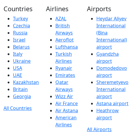
Countries
Airlines
Airports
Turkey
AZAL
Heydar Aliyev
Czechia
British
International
Russia
Airways
(Bina
Israel
Aeroflot
International)
Belarus
Lufthansa
airport
Italy
Turkish
Gyandzha
Ukraine
Airlines
airport
USA
Ryanair
Domodedovo
UAE
Emirates
airport
Kazakhstan
Qatar
Sheremetyevo
Britain
Airways
International
Georgia
Wizz Air
airport
Air France
Astana airport
All Countries
Air Astana
Heathrow
American
airport
Airlines
All Airports