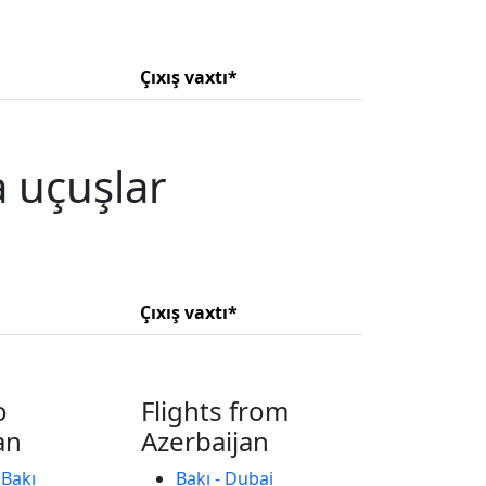
Çıxış vaxtı*
a uçuşlar
Çıxış vaxtı*
o
Flights from
an
Azerbaijan
 Bakı
Bakı - Dubai