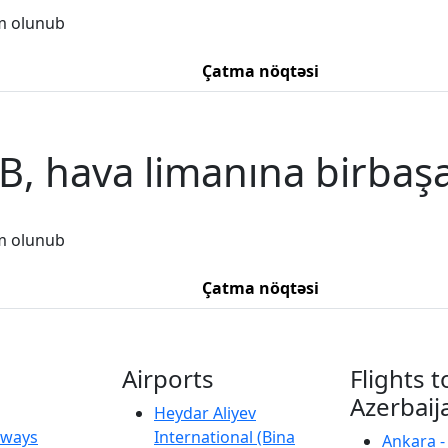
m olunub
Çatma nöqtəsi
B, hava limanına birbaş
m olunub
Çatma nöqtəsi
Airports
Flights t
Azerbaij
Heydar Aliyev
irways
International (Bina
Ankara -