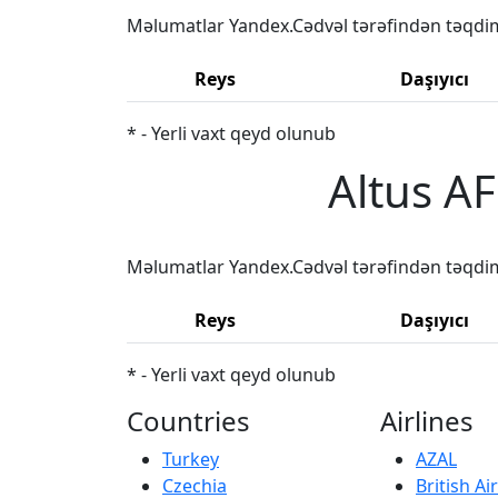
Məlumatlar Yandex.Cədvəl tərəfindən təqdi
Reys
Daşıyıcı
* - Yerli vaxt qeyd olunub
Altus AF
Məlumatlar Yandex.Cədvəl tərəfindən təqdi
Reys
Daşıyıcı
* - Yerli vaxt qeyd olunub
Countries
Airlines
Turkey
AZAL
Czechia
British A