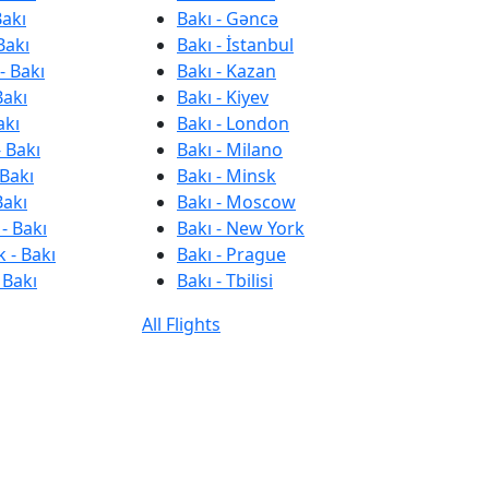
Bakı
Bakı - Gəncə
Bakı
Bakı - İstanbul
- Bakı
Bakı - Kazan
Bakı
Bakı - Kiyev
akı
Bakı - London
 Bakı
Bakı - Milano
 Bakı
Bakı - Minsk
Bakı
Bakı - Moscow
- Bakı
Bakı - New York
 - Bakı
Bakı - Prague
 Bakı
Bakı - Tbilisi
All Flights