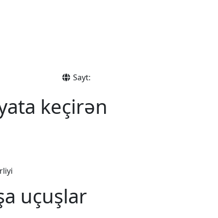
Sayt:
yata keçirən
liyi
şa uçuşlar