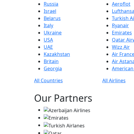
Russia
Aeroflot
Israel
Lufthans
Belarus
Turkish Ai
Italy
Ryanair
Ukraine
Emirates
USA
Qatar Ai
UAE
Wizz Air
Kazakhstan
Air Franc
Britain
Air Astan
Georgia
American 
All Countries
All Airlines
Our Partners