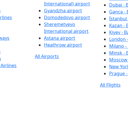
International) airport
Dubai - 
a
Gyandzha airport
Gəncə - 
rlines
Domodedovo airport
İstanbul 
Sheremetyevo
Kazan - 
International airport
Kiyev - B
rways
Astana airport
London -
Heathrow airport
Milano -
e
Minsk - 
All Airports
a
Moscow 
Airlines
New York
Prague -
All Flights