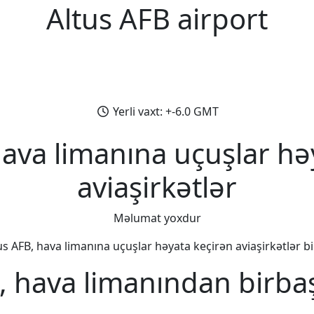
Altus AFB airport
Yerli vaxt: +-6.0 GMT
hava limanına uçuşlar hə
aviaşirkətlər
Məlumat yoxdur
us AFB, hava limanına uçuşlar həyata keçirən aviaşirkətlər bir
, hava limanından birba