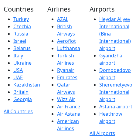
Countries
Airlines
Airports
Turkey
AZAL
Heydar Aliyev
Czechia
British
International
Russia
Airways
(Bina
Israel
Aeroflot
International)
Belarus
Lufthansa
airport
Italy
Turkish
Gyandzha
Ukraine
Airlines
airport
USA
Ryanair
Domodedovo
UAE
Emirates
airport
Kazakhstan
Qatar
Sheremetyevo
Britain
Airways
International
Georgia
Wizz Air
airport
Air France
Astana airport
All Countries
Air Astana
Heathrow
American
airport
Airlines
All Airports