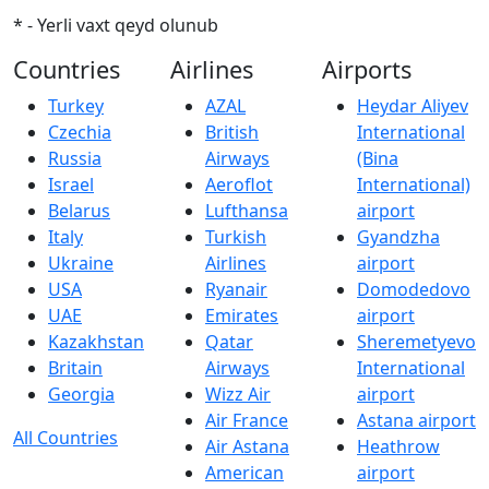
* - Yerli vaxt qeyd olunub
Countries
Airlines
Airports
Turkey
AZAL
Heydar Aliyev
Czechia
British
International
Russia
Airways
(Bina
Israel
Aeroflot
International)
Belarus
Lufthansa
airport
Italy
Turkish
Gyandzha
Ukraine
Airlines
airport
USA
Ryanair
Domodedovo
UAE
Emirates
airport
Kazakhstan
Qatar
Sheremetyevo
Britain
Airways
International
Georgia
Wizz Air
airport
Air France
Astana airport
All Countries
Air Astana
Heathrow
American
airport