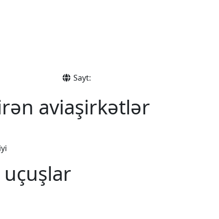
Sayt:
rən aviaşirkətlər
yi
 uçuşlar