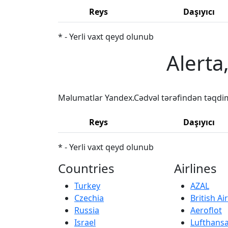
Reys
Daşıyıcı
* - Yerli vaxt qeyd olunub
Alerta
Məlumatlar Yandex.Cədvəl tərəfindən təqdi
Reys
Daşıyıcı
* - Yerli vaxt qeyd olunub
Countries
Airlines
Turkey
AZAL
Czechia
British A
Russia
Aeroflot
Israel
Lufthans