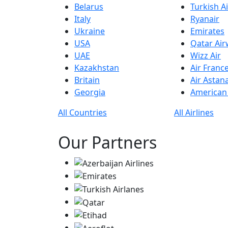
Belarus
Turkish Ai
Italy
Ryanair
Ukraine
Emirates
USA
Qatar Ai
UAE
Wizz Air
Kazakhstan
Air Franc
Britain
Air Astan
Georgia
American 
All Countries
All Airlines
Our Partners