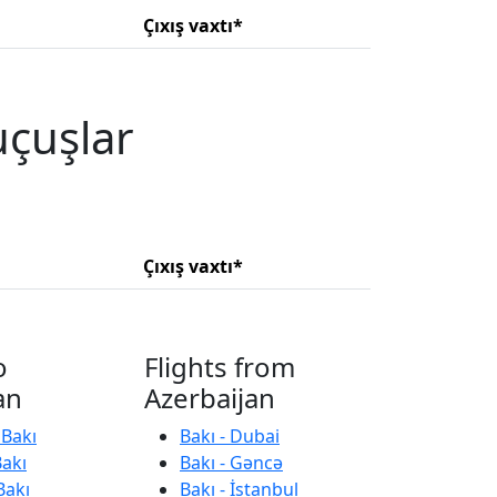
Çıxış vaxtı*
uçuşlar
Çıxış vaxtı*
o
Flights from
an
Azerbaijan
 Bakı
Bakı - Dubai
Bakı
Bakı - Gəncə
Bakı
Bakı - İstanbul