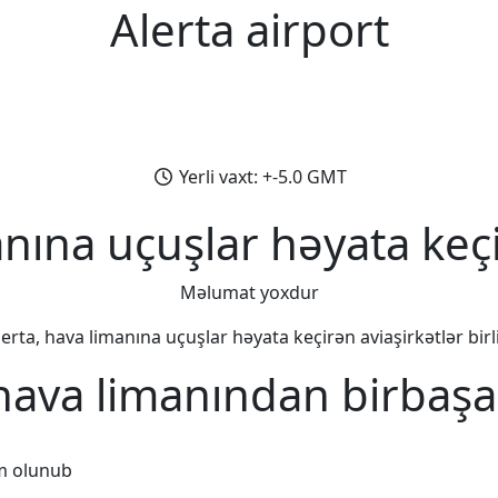
Alerta airport
Yerli vaxt: +-5.0 GMT
anına uçuşlar həyata keçi
Məlumat yoxdur
lerta, hava limanına uçuşlar həyata keçirən aviaşirkətlər birli
 hava limanından birbaşa
m olunub