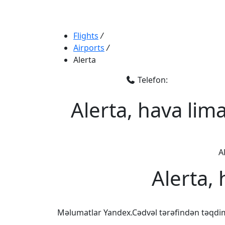
Flights
/
Airports
/
Alerta
Telefon:
Alerta, hava lim
A
Alerta,
Məlumatlar Yandex.Cədvəl tərəfindən təqdi