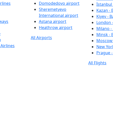
rlines
Domodedovo airport
İstanbul 
Sheremetyevo
Kazan - 
International airport
Kiyev - B
rways
Astana airport
London -
Heathrow airport
Milano -
e
Minsk - 
All Airports
a
Moscow 
Airlines
New York
Prague -
All Flights