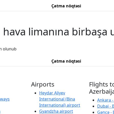
Çatma nöqtəsi
, hava limanına birbaşa 
m olunub
Çatma nöqtəsi
Airports
Flights t
Azerbaij
Heydar Aliyev
irways
International (Bina
Ankara -
International) airport
Dubai - 
a
Gyandzha airport
Gəncə - 