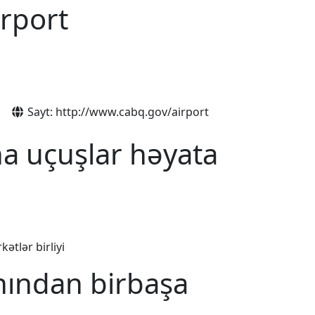
rport
Sayt: http://www.cabq.gov/airport
a uçuşlar həyata
ətlər birliyi
nından birbaşa