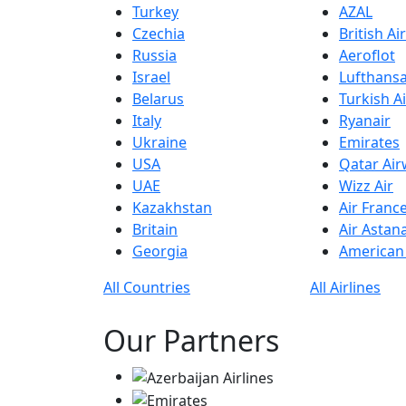
Turkey
AZAL
Czechia
British A
Russia
Aeroflot
Israel
Lufthans
Belarus
Turkish Ai
Italy
Ryanair
Ukraine
Emirates
USA
Qatar Ai
UAE
Wizz Air
Kazakhstan
Air Franc
Britain
Air Astan
Georgia
American 
All Countries
All Airlines
Our Partners