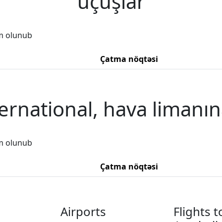
uçuşlar
m olunub
Çatma nöqtəsi
rnational, hava limanın
m olunub
Çatma nöqtəsi
Airports
Flights t