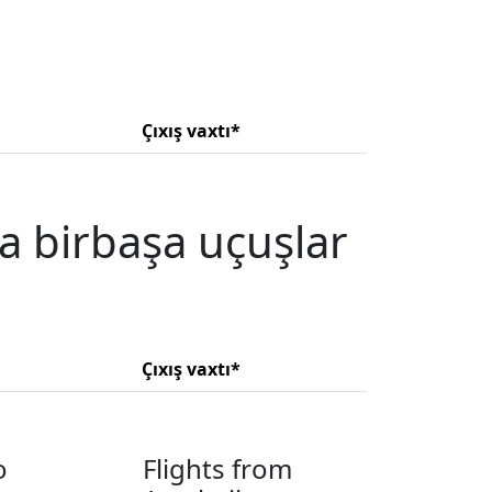
Çıxış vaxtı*
a birbaşa uçuşlar
Çıxış vaxtı*
o
Flights from