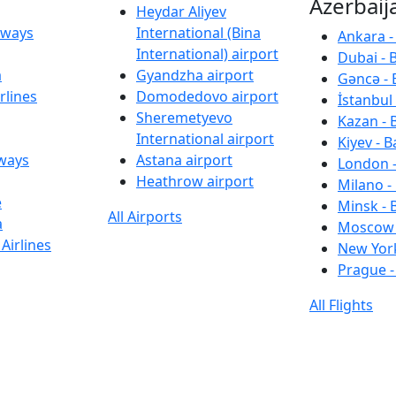
Azerbaij
Heydar Aliyev
irways
International (Bina
Ankara -
International) airport
Dubai - 
a
Gyandzha airport
Gəncə - 
rlines
Domodedovo airport
İstanbul 
Sheremetyevo
Kazan - 
International airport
Kiyev - B
rways
Astana airport
London -
Heathrow airport
Milano -
e
Minsk - 
All Airports
a
Moscow 
Airlines
New York
Prague -
All Flights