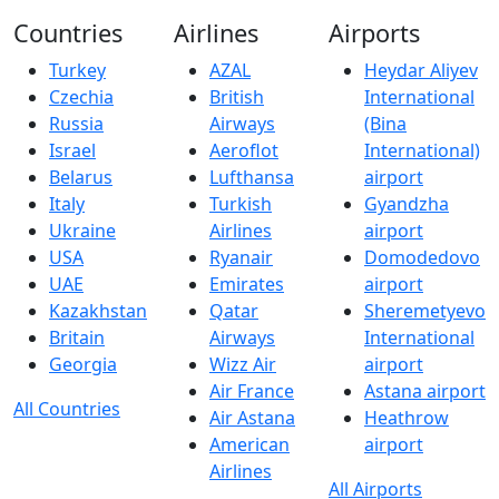
Countries
Airlines
Airports
Turkey
AZAL
Heydar Aliyev
Czechia
British
International
Russia
Airways
(Bina
Israel
Aeroflot
International)
Belarus
Lufthansa
airport
Italy
Turkish
Gyandzha
Ukraine
Airlines
airport
USA
Ryanair
Domodedovo
UAE
Emirates
airport
Kazakhstan
Qatar
Sheremetyevo
Britain
Airways
International
Georgia
Wizz Air
airport
Air France
Astana airport
All Countries
Air Astana
Heathrow
American
airport
Airlines
All Airports