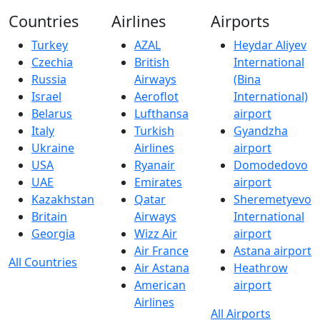
Countries
Airlines
Airports
Turkey
AZAL
Heydar Aliyev
Czechia
British
International
Russia
Airways
(Bina
Israel
Aeroflot
International)
Belarus
Lufthansa
airport
Italy
Turkish
Gyandzha
Ukraine
Airlines
airport
USA
Ryanair
Domodedovo
UAE
Emirates
airport
Kazakhstan
Qatar
Sheremetyevo
Britain
Airways
International
Georgia
Wizz Air
airport
Air France
Astana airport
All Countries
Air Astana
Heathrow
American
airport
Airlines
All Airports