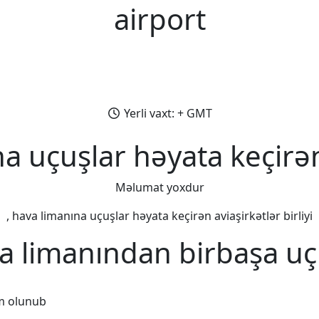
airport
Yerli vaxt: + GMT
na uçuşlar həyata keçirən
Məlumat yoxdur
, hava limanına uçuşlar həyata keçirən aviaşirkətlər birliyi
va limanından birbaşa uç
m olunub