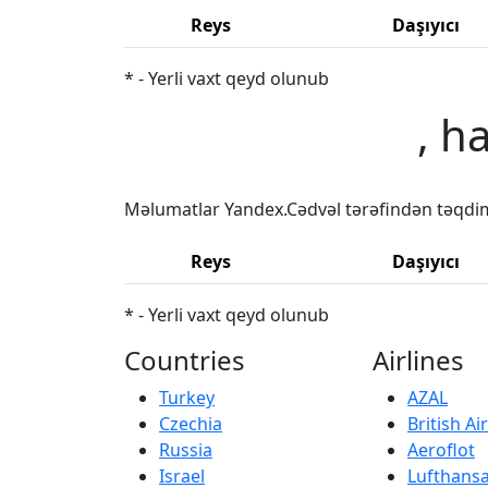
Reys
Daşıyıcı
* - Yerli vaxt qeyd olunub
, h
Məlumatlar Yandex.Cədvəl tərəfindən təqdi
Reys
Daşıyıcı
* - Yerli vaxt qeyd olunub
Countries
Airlines
Turkey
AZAL
Czechia
British A
Russia
Aeroflot
Israel
Lufthans