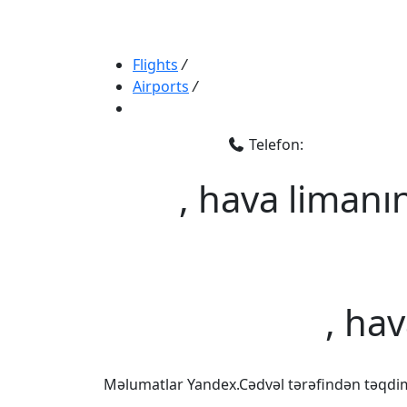
Flights
/
Airports
/
Telefon:
, hava limanı
, ha
Məlumatlar Yandex.Cədvəl tərəfindən təqdi