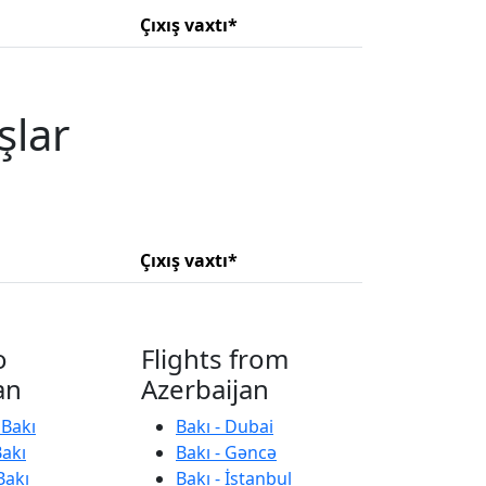
Çıxış vaxtı*
şlar
Çıxış vaxtı*
o
Flights from
an
Azerbaijan
 Bakı
Bakı - Dubai
Bakı
Bakı - Gəncə
Bakı
Bakı - İstanbul