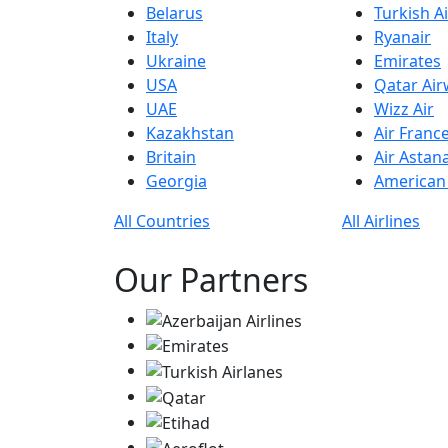
Belarus
Turkish Ai
Italy
Ryanair
Ukraine
Emirates
USA
Qatar Ai
UAE
Wizz Air
Kazakhstan
Air Franc
Britain
Air Astan
Georgia
American 
All Countries
All Airlines
Our Partners