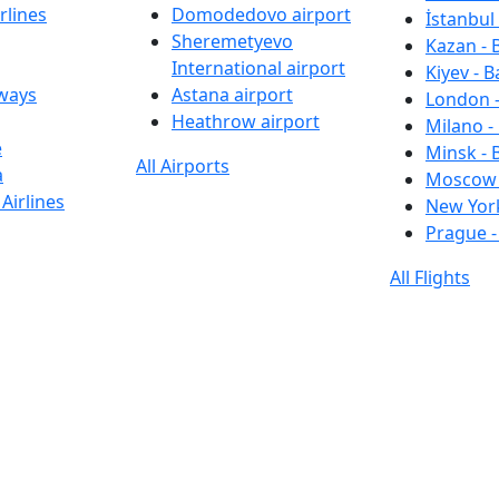
rlines
Domodedovo airport
İstanbul 
Sheremetyevo
Kazan - 
International airport
Kiyev - B
rways
Astana airport
London -
Heathrow airport
Milano -
e
Minsk - 
All Airports
a
Moscow 
Airlines
New York
Prague -
All Flights