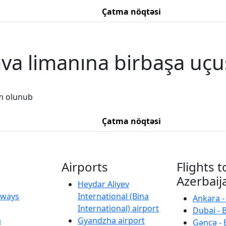
Çatma nöqtəsi
ava limanına birbaşa uçu
m olunub
Çatma nöqtəsi
Airports
Flights t
Azerbaij
Heydar Aliyev
irways
International (Bina
Ankara -
International) airport
Dubai - 
a
Gyandzha airport
Gəncə - 