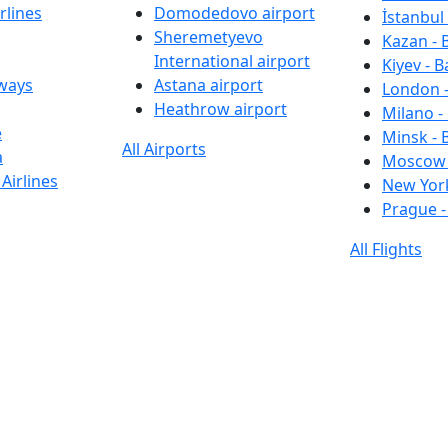
rlines
Domodedovo airport
İstanbul 
Sheremetyevo
Kazan - 
International airport
Kiyev - B
rways
Astana airport
London -
Heathrow airport
Milano -
e
Minsk - 
All Airports
a
Moscow 
Airlines
New York
Prague -
All Flights