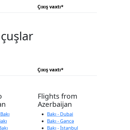
Çıxış vaxtı*
uçuşlar
Çıxış vaxtı*
o
Flights from
an
Azerbaijan
 Bakı
Bakı - Dubai
Bakı
Bakı - Gəncə
Bakı
Bakı - İstanbul