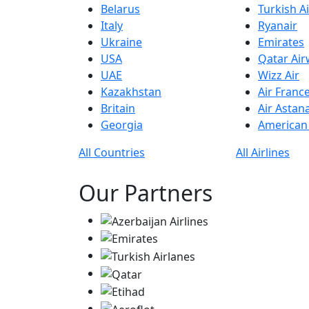
Belarus
Turkish Ai
Italy
Ryanair
Ukraine
Emirates
USA
Qatar Ai
UAE
Wizz Air
Kazakhstan
Air Franc
Britain
Air Astan
Georgia
American 
All Countries
All Airlines
Our Partners