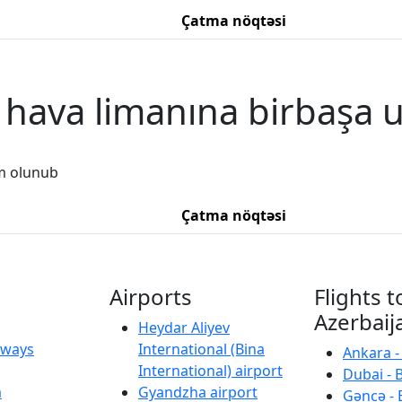
Çatma nöqtəsi
, hava limanına birbaşa 
m olunub
Çatma nöqtəsi
Airports
Flights t
Azerbaij
Heydar Aliyev
irways
International (Bina
Ankara -
International) airport
Dubai - 
a
Gyandzha airport
Gəncə - 