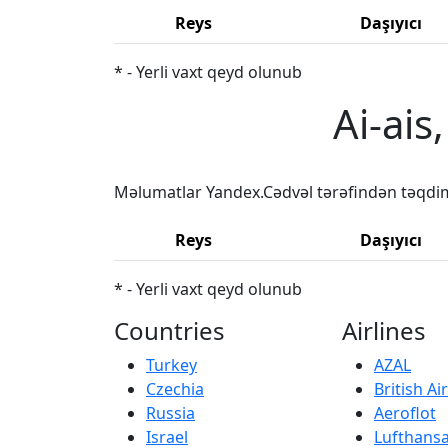
Reys
Daşıyıcı
* - Yerli vaxt qeyd olunub
Ai-ais
Məlumatlar Yandex.Cədvəl tərəfindən təqdi
Reys
Daşıyıcı
* - Yerli vaxt qeyd olunub
Countries
Airlines
Turkey
AZAL
Czechia
British A
Russia
Aeroflot
Israel
Lufthans