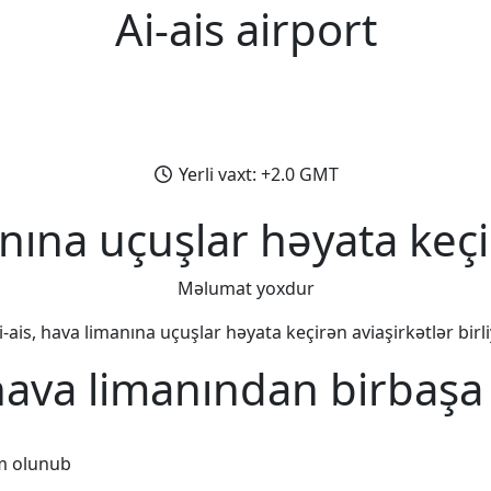
Ai-ais airport
Yerli vaxt: +2.0 GMT
anına uçuşlar həyata keçi
Məlumat yoxdur
i-ais, hava limanına uçuşlar həyata keçirən aviaşirkətlər birli
 hava limanından birbaşa
m olunub