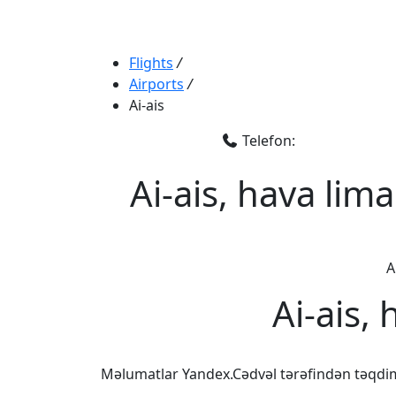
Flights
/
Airports
/
Ai-ais
Telefon:
Ai-ais, hava lim
A
Ai-ais,
Məlumatlar Yandex.Cədvəl tərəfindən təqdi