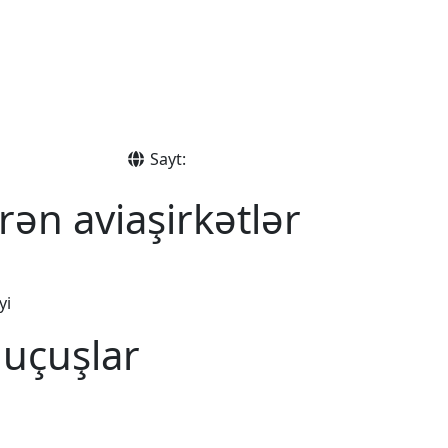
Sayt:
rən aviaşirkətlər
yi
 uçuşlar