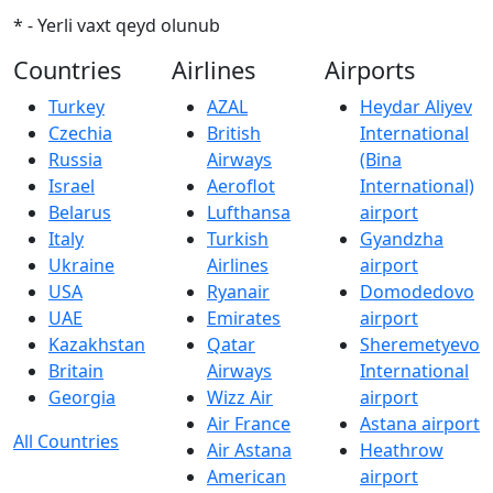
* - Yerli vaxt qeyd olunub
Countries
Airlines
Airports
Turkey
AZAL
Heydar Aliyev
Czechia
British
International
Russia
Airways
(Bina
Israel
Aeroflot
International)
Belarus
Lufthansa
airport
Italy
Turkish
Gyandzha
Ukraine
Airlines
airport
USA
Ryanair
Domodedovo
UAE
Emirates
airport
Kazakhstan
Qatar
Sheremetyevo
Britain
Airways
International
Georgia
Wizz Air
airport
Air France
Astana airport
All Countries
Air Astana
Heathrow
American
airport