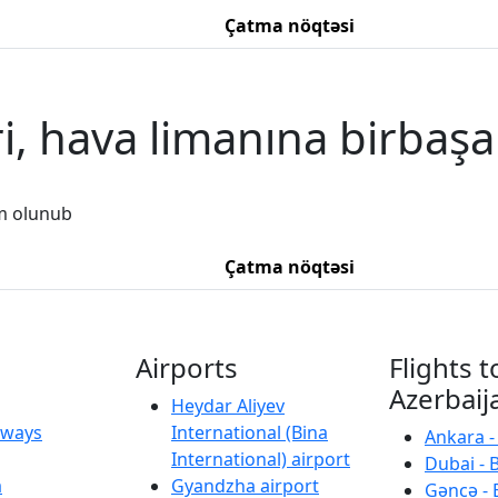
Çatma nöqtəsi
i, hava limanına birbaşa
m olunub
Çatma nöqtəsi
Airports
Flights t
Azerbaij
Heydar Aliyev
irways
International (Bina
Ankara -
International) airport
Dubai - 
a
Gyandzha airport
Gəncə - 