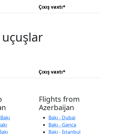
Çıxış vaxtı*
 uçuşlar
Çıxış vaxtı*
o
Flights from
an
Azerbaijan
 Bakı
Bakı - Dubai
Bakı
Bakı - Gəncə
Bakı
Bakı - İstanbul