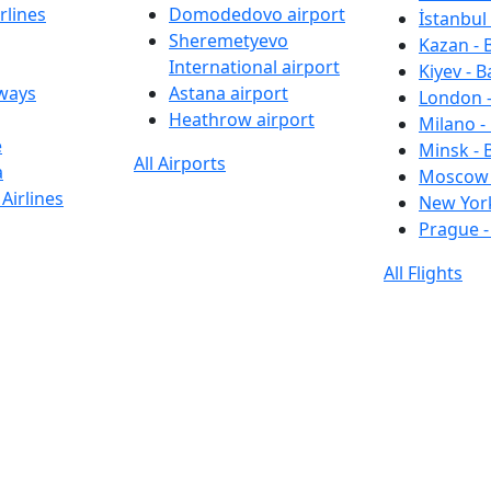
rlines
Domodedovo airport
İstanbul 
Sheremetyevo
Kazan - 
International airport
Kiyev - B
rways
Astana airport
London -
Heathrow airport
Milano -
e
Minsk - 
All Airports
a
Moscow 
Airlines
New York
Prague -
All Flights