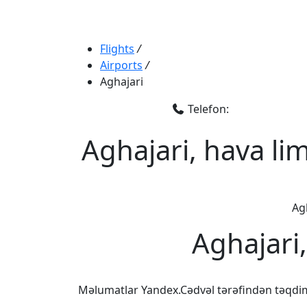
Flights
/
Airports
/
Aghajari
Telefon:
Aghajari, hava li
Agh
Aghajari
Məlumatlar Yandex.Cədvəl tərəfindən təqdi