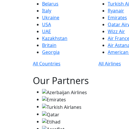
Belarus
Turkish Ai
Italy
Ryanair
Ukraine
Emirates
USA
Qatar Ai
UAE
Wizz Air
Kazakhstan
Air Franc
Britain
Air Astan
Georgia
American 
All Countries
All Airlines
Our Partners