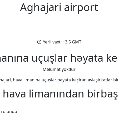
Aghajari airport
Yerli vaxt: +3.5 GMT
manına uçuşlar həyata keç
Məlumat yoxdur
ajari, hava limanına uçuşlar həyata keçirən aviaşirkətlər bir
, hava limanından birbaş
m olunub