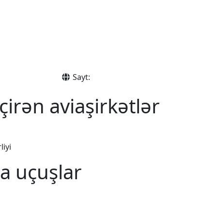
Sayt:
irən aviaşirkətlər
liyi
a uçuşlar