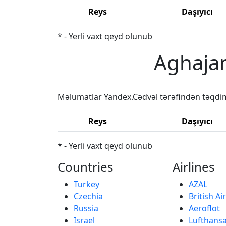
Reys
Daşıyıcı
* - Yerli vaxt qeyd olunub
Aghajar
Məlumatlar Yandex.Cədvəl tərəfindən təqdi
Reys
Daşıyıcı
* - Yerli vaxt qeyd olunub
Countries
Airlines
Turkey
AZAL
Czechia
British A
Russia
Aeroflot
Israel
Lufthans